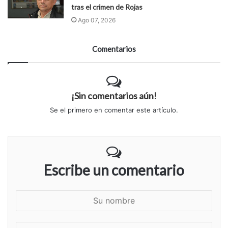
tras el crimen de Rojas
Ago 07, 2026
Comentarios
¡Sin comentarios aún!
Se el primero en comentar este artículo.
Escribe un comentario
S
u
n
S
o