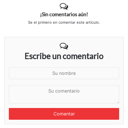
¡Sin comentarios aún!
Se el primero en comentar este artículo.
Escribe un comentario
S
u
n
S
o
u
m
c
b
o
r
m
e
e
n