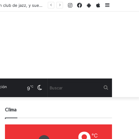
Instagram
Facebook
PlayStore
AppStore
Sidebar
Un argentino montó en Ginebra un teatro de música clásica, pero con el estilo de un club de jazz, y sueña con llevar a Martha Argerich
n
Cambiar
Buscar
℃
9
modo
Clima
℃