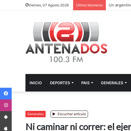
Viernes, 07 Agosto 2026
Último Momento
INICIO
DEPORTES
PAIS
GENERALES
Facebook
Instagram
App Android
Generales
Escuchar artículo
App iPhone
Ni caminar ni correr: el ej