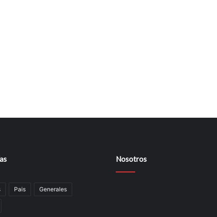
as
Nosotros
s
Pais
Generales