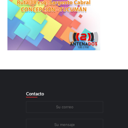
Contacto
Su
correo
Su
mensaje