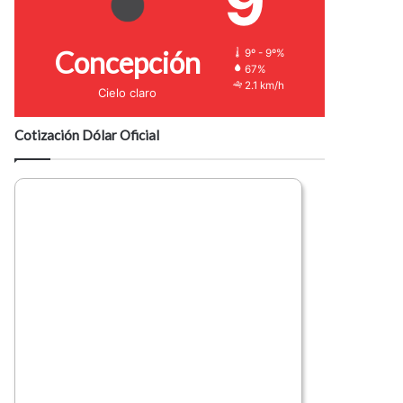
9
Concepción
9º - 9º%
67%
2.1 km/h
Cielo claro
Cotización Dólar Oficial