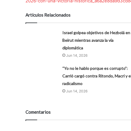
2026-con-una-victoria-historica_a6a2e8da9d3cd
Artículos Relacionados
Israel golpea objetivos de Hezbolá en
Beirut mientras avanza la vía
diplomática
Jun 14, 2026
“Yo no le hablo porque es corrupto”:
Carrió cargó contra Ritondo, Macri y e
radicalismo
Jun 14, 2026
Comentarios