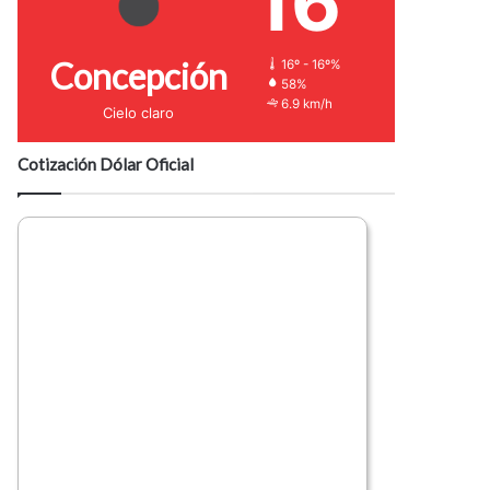
16
Concepción
16º - 16º%
58%
6.9 km/h
Cielo claro
Cotización Dólar Oficial