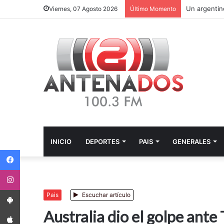
Viernes, 07 Agosto 2026
Último Momento
INICIO
DEPORTES
PAIS
GENERALES
Facebook
Instagram
App Android
Pais
Escuchar artículo
App iPhone
Australia dio el golpe ant