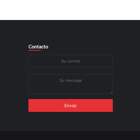
Contacto
Su
correo
Su
mensaje