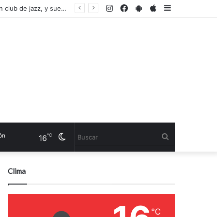
Instagram
Facebook
PlayStore
AppStore
Sidebar
Un argentino montó en Ginebra un teatro de música clásica, pero con el estilo de un club de jazz, y sueña con llevar a Martha Argerich
Cambiar
Buscar
℃
16
modo
Clima
℃