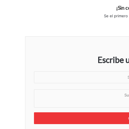
¡Sin 
Se el primero
Escribe 
S
u
n
S
o
u
m
c
b
o
r
m
e
e
n