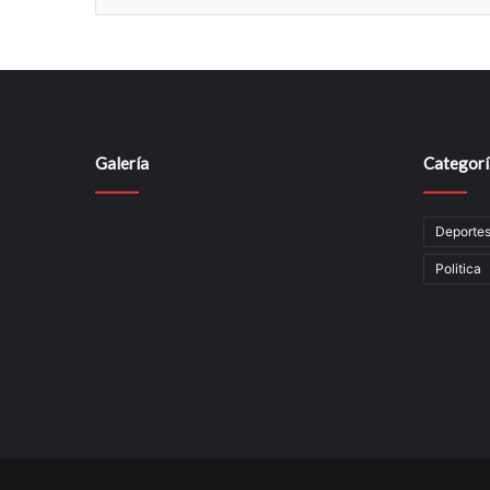
t
a
r
i
o
Galería
Categorí
Deporte
Politica